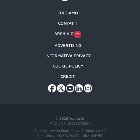
CHI SIAMO
CONTATTI
ARCHIVIO
ADVERTISING
INFORMATIVA PRIVACY
COOKIE POLICY
CREDIT
©
2026 Youmark
P.IVA e CF: 05763070967
Sede sociale Via Bianca Ceva 2 Milano 20152
RI Milano N° 05763070967 - REA 1847551