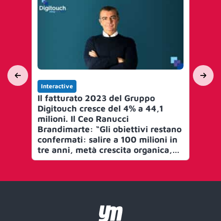
Interactive
Int
Il fatturato 2023 del Gruppo
MI
Digitouch cresce del 4% a 44,1
Di
milioni. Il Ceo Ranucci
Str
Brandimarte: “Gli obiettivi restano
confermati: salire a 100 milioni in
tre anni, metà crescita organica,
metà acquisizioni”