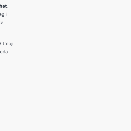
hat
,
egli
tà
Bitmoji
moda