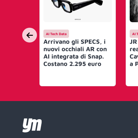
AI Tech Data
AI 
Arrivano gli SPECS, i
JR
nuovi occhiali AR con
re
AI integrata di Snap.
Ca
Costano 2.295 euro
a 