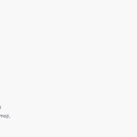
i
moji,