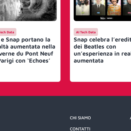
Tech Data
AI Tech Data
 e Snap portano la
Snap celebra l’eredi
altà aumentata nella
dei Beatles con
verne du Pont Neuf
un’esperienza in rea
Parigi con ‘Echoes’
aumentata
CHI SIAMO
CONTATTI