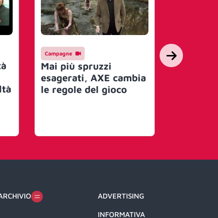
Campagne
Mercato
tà
Snap sup
Mai più spruzzi
miliardo 
esagerati, AXE cambia
ltà
ricavi di
le regole del gioco
milioni g
ARCHIVIO
ADVERTISING
INFORMATIVA