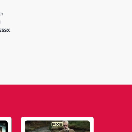
er
i
RESSX