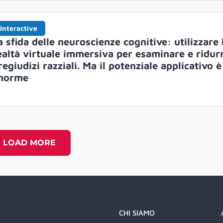
Interactive
a sfida delle neuroscienze cognitive: utilizzare 
ealtà virtuale immersiva per esaminare e ridurr
regiudizi razziali. Ma il potenziale applicativo è
norme
LOAD MORE
CHI SIAMO