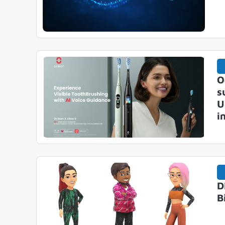
O
s
U
i
D
B