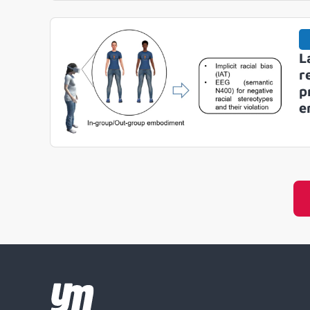
L
r
p
e