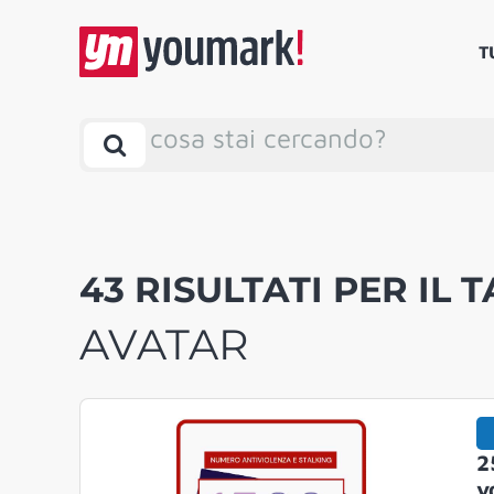
T
cosa stai cercando?
43 RISULTATI PER IL T
AVATAR
2
v