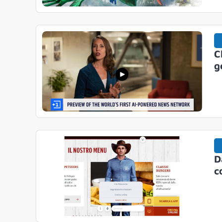
C
g
D
c