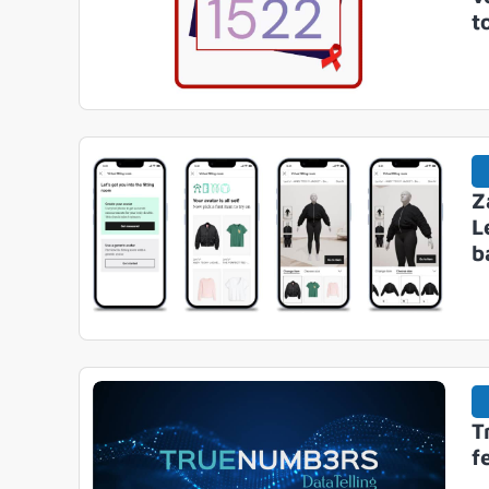
t
Z
L
b
T
f