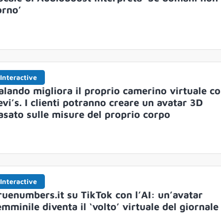
orno’
Interactive
alando migliora il proprio camerino virtuale c
evi’s. I clienti potranno creare un avatar 3D
asato sulle misure del proprio corpo
Interactive
ruenumbers.it su TikTok con l’AI: un’avatar
emminile diventa il ‘volto’ virtuale del giornale