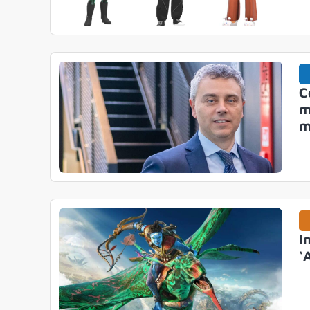
C
m
m
I
‘