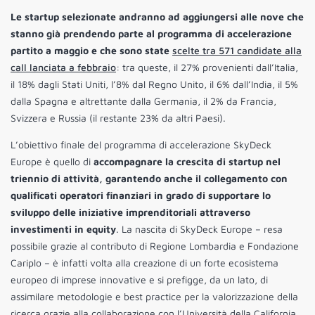
Le startup selezionate andranno ad aggiungersi alle nove che
stanno già prendendo parte al programma di accelerazione
partito a maggio e che sono state
scelte tra 571 candidate alla
call lanciata a febbraio
: tra queste, il 27% provenienti dall’Italia,
il 18% dagli Stati Uniti, l’8% dal Regno Unito, il 6% dall’India, il 5%
dalla Spagna e altrettante dalla Germania, il 2% da Francia,
Svizzera e Russia (il restante 23% da altri Paesi).
L’obiettivo finale del programma di accelerazione SkyDeck
Europe è quello di
accompagnare la crescita di startup nel
triennio di attività, garantendo anche il collegamento con
qualificati operatori finanziari in grado di supportare lo
sviluppo delle iniziative imprenditoriali attraverso
investimenti in equity
. La nascita di SkyDeck Europe – resa
possibile grazie al contributo di Regione Lombardia e Fondazione
Cariplo – è infatti volta alla creazione di un forte ecosistema
europeo di imprese innovative e si prefigge, da un lato, di
assimilare metodologie e best practice per la valorizzazione della
ricerca grazie alla collaborazione con l’Università della California,