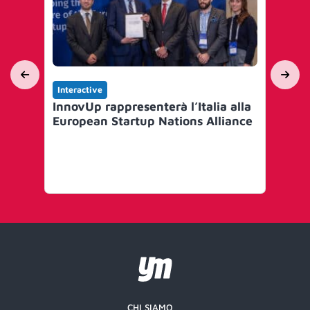
Interactive
Int
InnovUp rappresenterà l’Italia alla
Le
European Startup Nations Alliance
sul
ne
CHI SIAMO