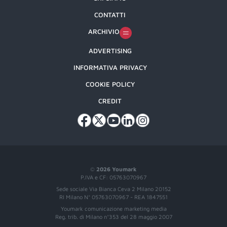
CONTATTI
ARCHIVIO
ADVERTISING
INFORMATIVA PRIVACY
COOKIE POLICY
CREDIT
©
2026 Youmark
P.IVA e CF: 05763070967
Sede sociale Via Bianca Ceva 2 Milano 20152
RI Milano N° 05763070967 - REA 1847551
Youmark comunicazione marketing media
Reg. trib. di Milano n°353 del 28 maggio 2007