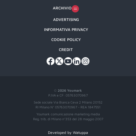
ARCHIVIO
ADVERTISING
INFORMATIVA PRIVACY
COOKIE POLICY
CREDIT
©
2026 Youmark
P.IVA e CF: 05763070967
Sede sociale Via Bianca Ceva 2 Milano 20152
RI Milano N° 05763070967 - REA 1847551
Youmark comunicazione marketing media
Reg. trib. di Milano n°353 del 28 maggio 2007
Developed by Watuppa