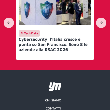
AI Tech Data
Me
Cybersecurity, l’Italia cresce e
Dal
punta su San Francisco. Sono 8 le
col
aziende alla RSAC 2026
20
CHI SIAMO
CONTATTI