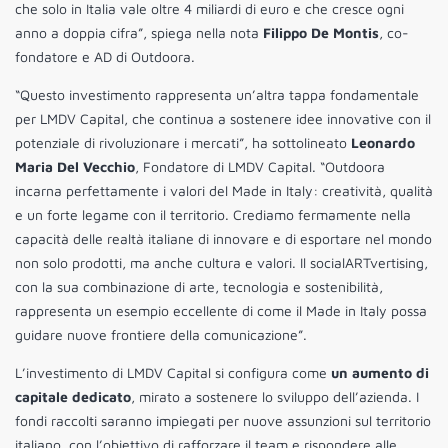
che solo in Italia vale oltre 4 miliardi di euro e che cresce ogni
anno a doppia cifra”, spiega nella nota
Filippo De Montis
, co-
fondatore e AD di Outdoora.
“Questo investimento rappresenta un’altra tappa fondamentale
per LMDV Capital, che continua a sostenere idee innovative con il
potenziale di rivoluzionare i mercati”, ha sottolineato
Leonardo
Maria Del Vecchio
, Fondatore di LMDV Capital. “Outdoora
incarna perfettamente i valori del Made in Italy: creatività, qualità
e un forte legame con il territorio. Crediamo fermamente nella
capacità delle realtà italiane di innovare e di esportare nel mondo
non solo prodotti, ma anche cultura e valori. Il socialARTvertising,
con la sua combinazione di arte, tecnologia e sostenibilità,
rappresenta un esempio eccellente di come il Made in Italy possa
guidare nuove frontiere della comunicazione”.
L’investimento di LMDV Capital si configura come
un aumento di
capitale dedicato
, mirato a sostenere lo sviluppo dell’azienda. I
fondi raccolti saranno impiegati per nuove assunzioni sul territorio
italiano, con l’obiettivo di rafforzare il team e rispondere alle