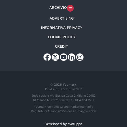
ARCHIVIO
ADVERTISING
INFORMATIVA PRIVACY
COOKIE POLICY
CREDIT
©
2026 Youmark
P.IVA e CF: 05763070967
Sede sociale Via Bianca Ceva 2 Milano 20152
RI Milano N° 05763070967 - REA 1847551
Youmark comunicazione marketing media
Reg. trib. di Milano n°353 del 28 maggio 2007
Developed by Watuppa