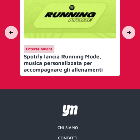
Entertainment
AI 
Spotify lancia Running Mode,
Poo
musica personalizzata per
scr
accompagnare gli allenamenti
CHI SIAMO
CONTATTI