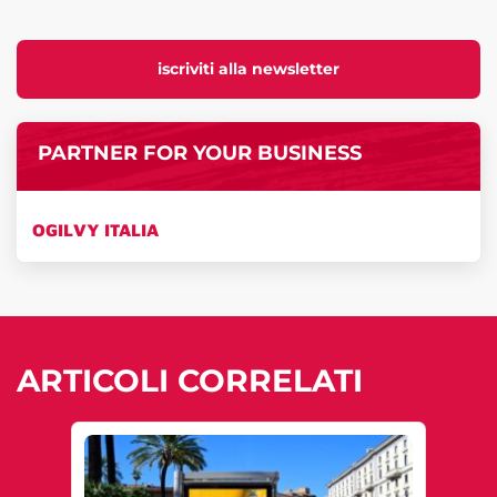
iscriviti alla newsletter
PARTNER FOR YOUR BUSINESS
OGILVY ITALIA
ARTICOLI CORRELATI