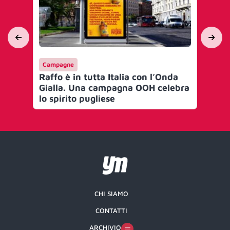
Campagne
Me
Raffo è in tutta Italia con l’Onda
Pe
Gialla. Una campagna OOH celebra
rev
lo spirito pugliese
CHI SIAMO
CONTATTI
ARCHIVIO