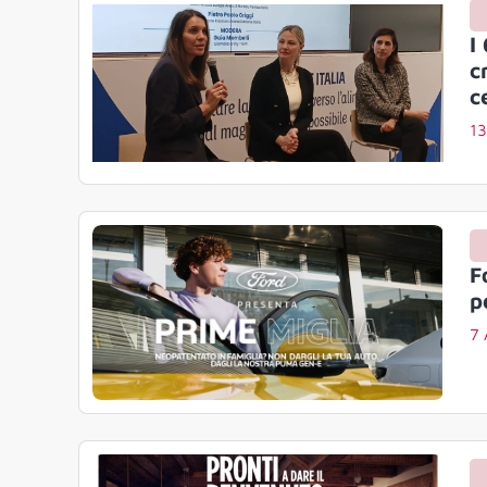
I
c
c
13
F
p
7 