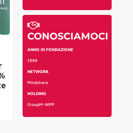
CONOSCIAMOCI
ANNO DI FONDAZIONE
1999
r
NETWORK
5%
Mindshare
te
HOLDING
GroupM-WPP