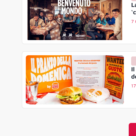
L
‘
7
I
d
1