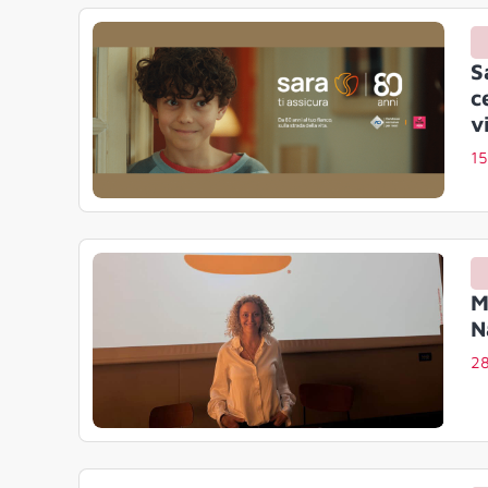
S
c
v
1
M
N
28