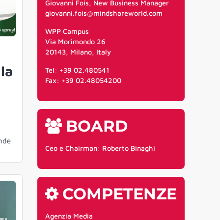
Giovanni Fois, New Business Manager
giovanni.fois@mindshareworld.com
WPP Campus
Via Morimondo 26
20143, Milano, Italy
 la
Tel: +39 02.480541
Fax: +39 02.48054200
BOARD
nde
Ceo e Chairman: Roberto Binaghi
COMPETENZE
Agenzia Media