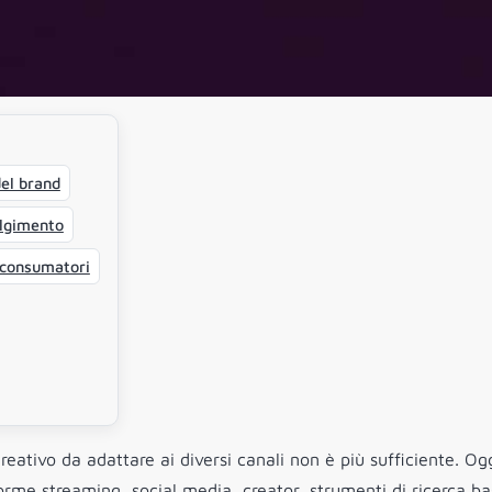
del brand
olgimento
i consumatori
eativo da adattare ai diversi canali non è più sufficiente. Ogg
me streaming, social media, creator, strumenti di ricerca ba