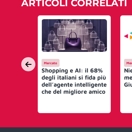
ARTICOLI CORRELATI
Mercato
Mer
Shopping e AI: il 68%
Ni
degli italiani si fida più
me
dell’agente intelligente
Gi
che del migliore amico