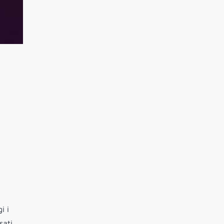
i i
sati