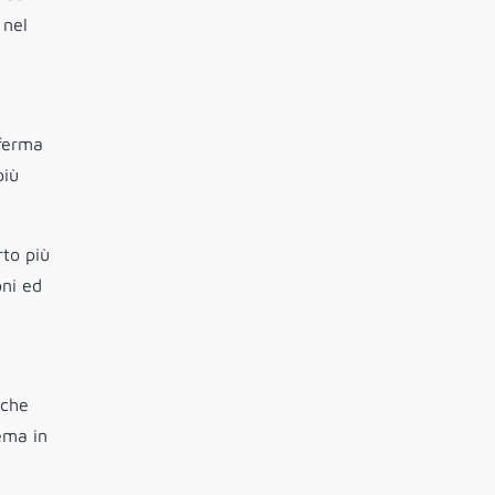
 nel
fferma
più
rto più
oni ed
 che
ema in