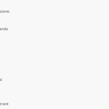
zione.
eando
si
erare