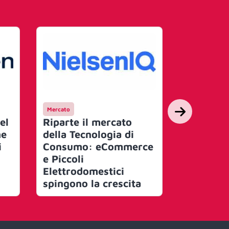
Mercato
Mercato
el
Riparte il mercato
WARC fot
he
della Tecnologia di
futuro de
i
Consumo: eCommerce
drinks, c
e Piccoli
tendenze
Elettrodomestici
nel 2026
spingono la crescita