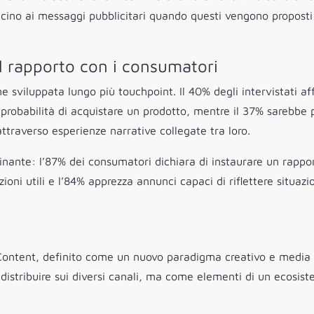
 vicino ai messaggi pubblicitari quando questi vengono proposti
il rapporto con i consumatori
ne sviluppata lungo più touchpoint. Il 40% degli intervistati a
 probabilità di acquistare un prodotto, mentre il 37% sarebbe 
raverso esperienze narrative collegate tra loro.
inante: l’87% dei consumatori dichiara di instaurare un rappo
oni utili e l’84% apprezza annunci capaci di riflettere situazi
d Content, definito come un nuovo paradigma creativo e media
distribuire sui diversi canali, ma come elementi di un ecosist