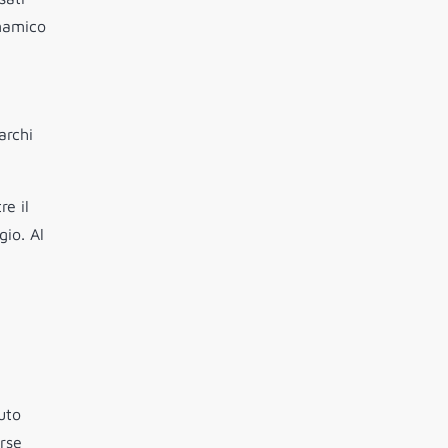
inamico
archi
re il
gio. Al
uto
erse