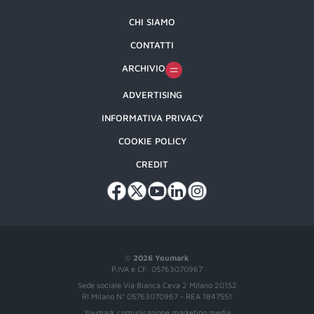
CHI SIAMO
CONTATTI
ARCHIVIO
ADVERTISING
INFORMATIVA PRIVACY
COOKIE POLICY
CREDIT
©
2026 Youmark
P.IVA e CF: 05763070967
Sede sociale Via Bianca Ceva 2 Milano 20152
RI Milano N° 05763070967 - REA 1847551
Youmark comunicazione marketing media