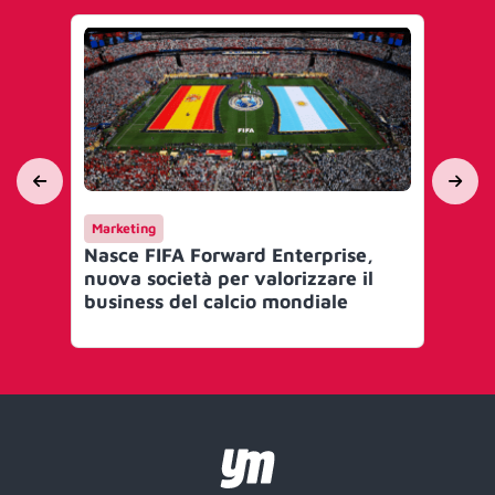
Marketing
Ca
Nasce FIFA Forward Enterprise,
Do
nuova società per valorizzare il
de
business del calcio mondiale
ca