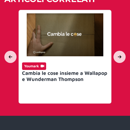
Youmark
Yo
Cambia le cose insieme a Wallapop
Bau
e Wunderman Thompson
seq
co
Fe
Th