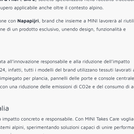
cupero applicabile anche oltre il contesto alpino.
zione con
Napapijri
, brand che insieme a MINI lavorerà al riutil
one di un prodotto esclusivo, unendo design, funzionalità e
cata all’innovazione responsabile e alla riduzione dell’impatto
4, infatti, tutti i modelli del brand utilizzano tessuti lavorati 
le impiegato per plancia, pannelli delle porte e console central
e, con una riduzione delle emissioni di CO2e e del consumo di 
lia
n impatto concreto e responsabile. Con MINI Takes Care vogli
istemi alpini, sperimentando soluzioni capaci di unire perform