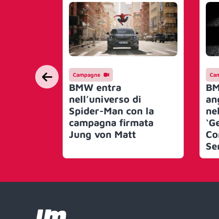
Campagne
Ca
BMW entra
BM
nell’universo di
an
Spider-Man con la
ne
campagna firmata
‘G
Jung von Matt
Co
Se