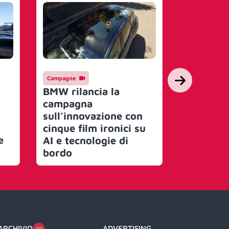
Campagne
People
Ferrari,
BMW rilancia la
arriva M
campagna
Silvestr
sull’innovazione con
cinque film ironici su
e
AI e tecnologie di
bordo
ARCHIVIO
ADVERTISING