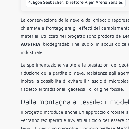
Egon Seebacher, Direttore Alpin Arena Senales
La conservazione della neve e del ghiaccio rapprese
chiamate a fronteggiare gli effetti del cambiamento 
materiali utilizzati nel progetto sono prodotti da
Le
AUSTRIA
, biodegradabili nel suolo, in acqua dolc
industriale.
La sperimentazione valuterà le prestazioni dei geote
riduzione della perdita di neve, resistenza agli age
inoltre la possibilità di evitare il rilascio di micropla
rispetto ai tradizionali geotessili di origine fossile.
Dalla montagna al tessile: il model
Il progetto introduce anche un approccio circolare all
verranno recuperati e avviati al riciclo per essere t
tessili. Il percorso coinvolge il gruppo biellese
March