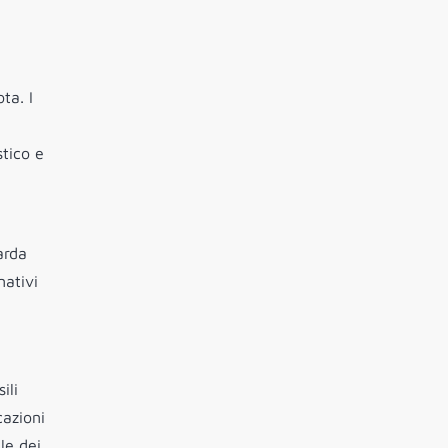
ta. I
tico e
arda
nativi
ili
cazioni
le dei