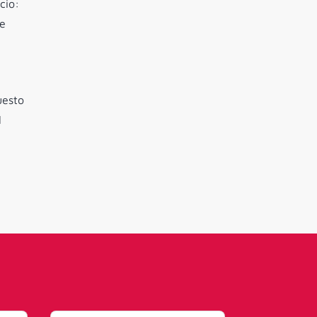
cio:
le
uesto
l