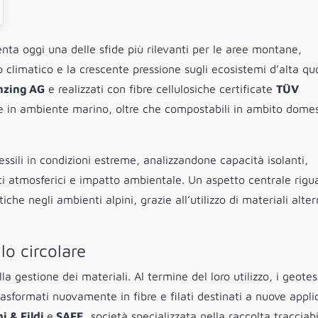
nta oggi una delle sfide più rilevanti per le aree montane,
climatico e la crescente pressione sugli ecosistemi d’alta quo
nzing AG
e realizzati con fibre cellulosiche certificate
TÜV
e e in ambiente marino, oltre che compostabili in ambito domes
ssili in condizioni estreme, analizzandone capacità isolanti,
nti atmosferici e impatto ambientale. Un aspetto centrale rigu
stiche negli ambienti alpini, grazie all’utilizzo di materiali alter
lo circolare
a gestione dei materiali. Al termine del loro utilizzo, i geotess
rasformati nuovamente in fibre e filati destinati a nuove appli
i & Fildi
e
SAFE,
società specializzata nella raccolta tracciabi