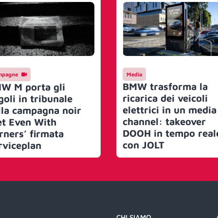
mpagne
Media
BMW trasforma la
W M porta gli
ricarica dei veicoli
goli in tribunale
elettrici in un media
lla campagna noir
channel: takeover
et Even With
DOOH in tempo real
rners’ firmata
con JOLT
rviceplan
CHI SIAMO