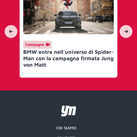
Campagne
Ca
BMW entra nell’universo di Spider-
BM
Man con la campagna firmata Jung
tr
von Matt
Ev
Se
CHI SIAMO