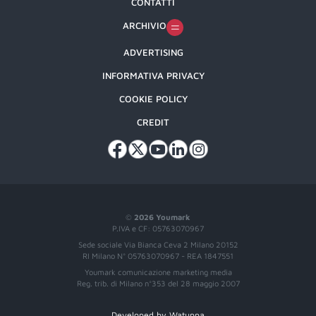
CONTATTI
ARCHIVIO
ADVERTISING
INFORMATIVA PRIVACY
COOKIE POLICY
CREDIT
©
2026 Youmark
P.IVA e CF: 05763070967
Sede sociale Via Bianca Ceva 2 Milano 20152
RI Milano N° 05763070967 - REA 1847551
Youmark comunicazione marketing media
Reg. trib. di Milano n°353 del 28 maggio 2007
Developed by Watuppa