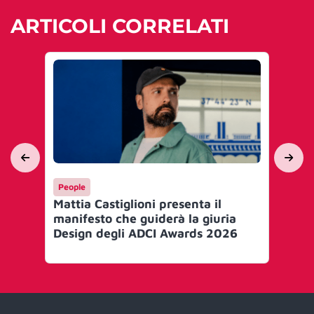
ARTICOLI CORRELATI
People
Me
Mattia Castiglioni presenta il
Ef
manifesto che guiderà la giuria
le 
Design degli ADCI Awards 2026
Gr