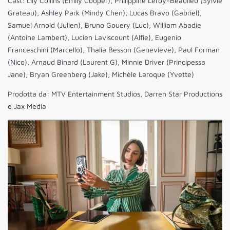
Cast: Lily Collins (Emily Cooper), Philippine Leroy-Beaulieu (Sylvie
Grateau), Ashley Park (Mindy Chen), Lucas Bravo (Gabriel),
Samuel Arnold (Julien), Bruno Gouery (Luc), William Abadie
(Antoine Lambert), Lucien Laviscount (Alfie), Eugenio
Franceschini (Marcello), Thalia Besson (Genevieve), Paul Forman
(Nico), Arnaud Binard (Laurent G), Minnie Driver (Principessa
Jane), Bryan Greenberg (Jake), Michèle Laroque (Yvette)
Prodotta da: MTV Entertainment Studios, Darren Star Productions
e Jax Media