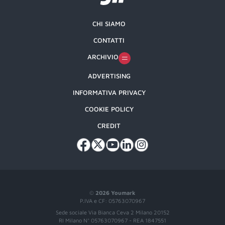
CHI SIAMO
CONTATTI
ARCHIVIO
ADVERTISING
INFORMATIVA PRIVACY
COOKIE POLICY
CREDIT
©
2026 Youmark
P.IVA e CF: 05763070967
Sede sociale Via Bianca Ceva 2 Milano 20152
RI Milano N° 05763070967 - REA 1847551