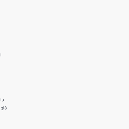
i
ia
 già