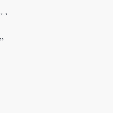
colo
ree