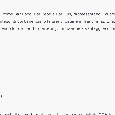
rio, come Bar Paco, Bar Pepe e Bar Luis, rappresentano il cuore
ggi di cui beneficiano le grandi catene in franchising. L’ini
ffrendo loro supporto marketing, formazione e vantaggi econo
t)
n porta il calore fuori dai pub. La campagna digitale OOH ha