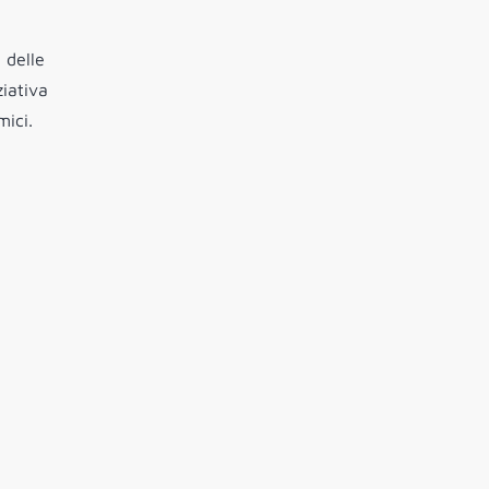
 delle
ziativa
mici.