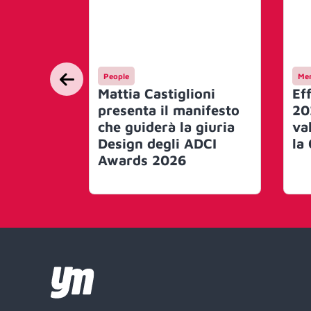
People
Mer
Mattia Castiglioni
Ef
presenta il manifesto
20
che guiderà la giuria
va
Design degli ADCI
la
Awards 2026