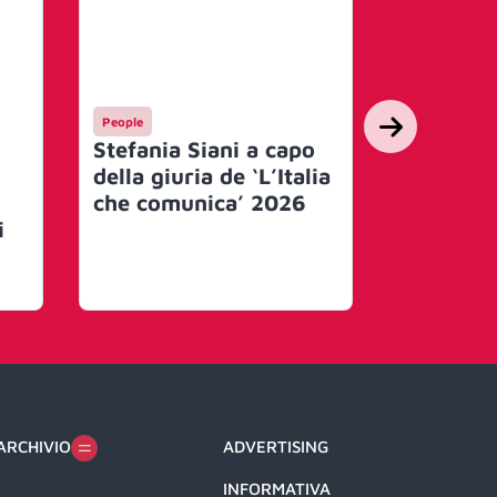
People
Mercato
Stefania Siani a capo
Al via le
della giuria de ‘L’Italia
per L’Ita
che comunica’ 2026
Comunic
i
premio U
migliori 
comunic
ARCHIVIO
ADVERTISING
INFORMATIVA