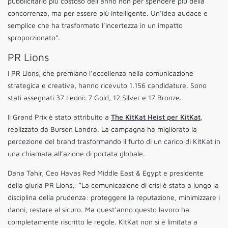
pubblicitario più costoso dell’anno non per spendere più della
concorrenza, ma per essere più intelligente. Un’idea audace e
semplice che ha trasformato l’incertezza in un impatto
sproporzionato”.
PR Lions
I PR Lions, che premiano l’eccellenza nella comunicazione
strategica e creativa, hanno ricevuto 1.156 candidature. Sono
stati assegnati 37 Leoni: 7 Gold, 12 Silver e 17 Bronze.
Il Grand Prix è stato attribuito a
The KitKat Heist per KitKat
,
realizzato da Burson Londra. La campagna ha migliorato la
percezione del brand trasformando il furto di un carico di KitKat in
una chiamata all’azione di portata globale.
Dana Tahir, Ceo Havas Red Middle East & Egypt e presidente
della giuria PR Lions,: “La comunicazione di crisi è stata a lungo la
disciplina della prudenza: proteggere la reputazione, minimizzare i
danni, restare al sicuro. Ma quest’anno questo lavoro ha
completamente riscritto le regole. KitKat non si è limitata a