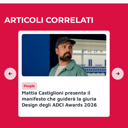
ARTICOLI CORRELATI
People
Me
Mattia Castiglioni presenta il
Ef
manifesto che guiderà la giuria
le 
Design degli ADCI Awards 2026
Gr