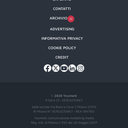
CONTATTI
ARCHIVIO
ADVERTISING
INFORMATIVA PRIVACY
COOKIE POLICY
CREDIT
©
2026 Youmark
P.IVA e CF: 05763070967
Sede sociale Via Bianca Ceva 2 Milano 20152
RI Milano N° 05763070967 - REA 1847551
Youmark comunicazione marketing media
Reg. trib. di Milano n°353 del 28 maggio 2007