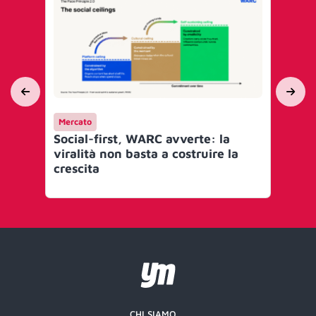
Mercato
Me
Social-first, WARC avverte: la
Sho
viralità non basta a costruire la
si 
crescita
ch
CHI SIAMO