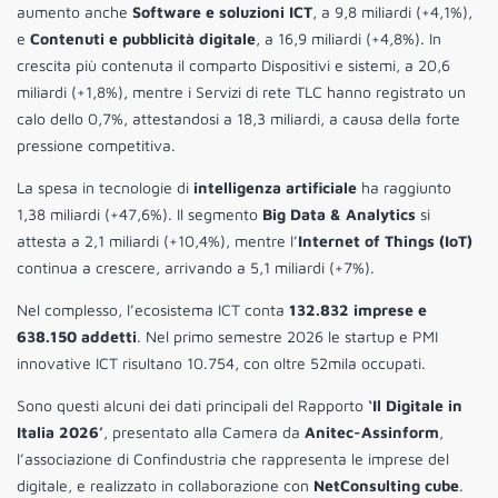
aumento anche
Software e soluzioni ICT
, a 9,8 miliardi (+4,1%),
e
Contenuti e pubblicità digitale
, a 16,9 miliardi (+4,8%). In
crescita più contenuta il comparto Dispositivi e sistemi, a 20,6
miliardi (+1,8%), mentre i Servizi di rete TLC hanno registrato un
calo dello 0,7%, attestandosi a 18,3 miliardi, a causa della forte
pressione competitiva.
La spesa in tecnologie di
intelligenza artificiale
ha raggiunto
1,38 miliardi (+47,6%). Il segmento
Big Data & Analytics
si
attesta a 2,1 miliardi (+10,4%), mentre l’
Internet of Things (IoT)
continua a crescere, arrivando a 5,1 miliardi (+7%).
Nel complesso, l’ecosistema ICT conta
132.832 imprese e
638.150 addetti
. Nel primo semestre 2026 le startup e PMI
innovative ICT risultano 10.754, con oltre 52mila occupati.
Sono questi alcuni dei dati principali del Rapporto
‘Il Digitale in
Italia 2026’
, presentato alla Camera da
Anitec-Assinform
,
l’associazione di Confindustria che rappresenta le imprese del
digitale, e realizzato in collaborazione con
NetConsulting cube
.