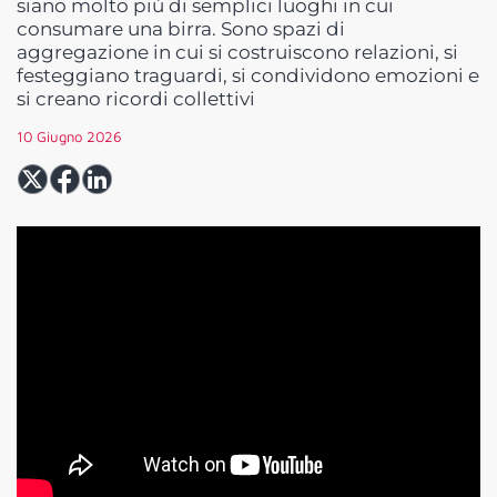
siano molto più di semplici luoghi in cui
consumare una birra. Sono spazi di
aggregazione in cui si costruiscono relazioni, si
festeggiano traguardi, si condividono emozioni e
si creano ricordi collettivi
10 Giugno 2026