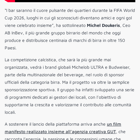
“I bar saranno il cuore pulsante dei quartieri durante la FIFA World
Cup 2026, luoghi in cui gli sconosciuti diventano amici e ogni gol
viene celebrato insieme”, ha sottolineato
Michel Doukeris
, Ceo
AB InBev, il più grande gruppo birrario del mondo che oggi
produce e distribuisce centinaia di marchi di birra in oltre 150
Paesi.
La competizione calcistica, che sarà la più grande mai
organizzata, vedrà i brand globali Michelob ULTRA e Budweiser,
parte della multinazionale del beverage, nel ruolo di sponsor
ufficiali della categoria birra. Ma il progetto va oltre la semplice
sponsorizzazione sportiva. Il gruppo ha infatti sviluppato una serie
di programmi dedicati ai gestori dei locali, con l’obiettivo di
supportarne la crescita e valorizzarne il contributo alle comunità
locali.
A sostenere il lancio della piattaforma arriva anche
un film
manifesto realizzato insieme all’agenzia creativa GUT
, che
racconta l’energia, la passione e le connessioni umane che