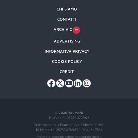
CHI SIAMO
CONTATTI
ARCHIVIO
ADVERTISING
INFORMATIVA PRIVACY
COOKIE POLICY
CREDIT
©
2026 Youmark
P.IVA e CF: 05763070967
Sede sociale Via Bianca Ceva 2 Milano 20152
RI Milano N° 05763070967 - REA 1847551
Youmark comunicazione marketing media