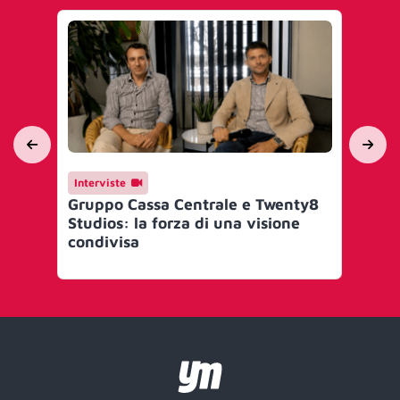
Interviste
Ca
Gruppo Cassa Centrale e Twenty8
Gr
Studios: la forza di una visione
pia
condivisa
naz