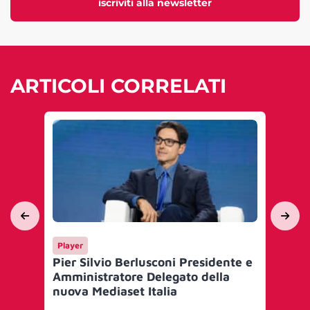
iscriviti alla newsletter
ARTICOLI CORRELATI
Player
Me
Pier Silvio Berlusconi Presidente e
MF
Amministratore Delegato della
nu
nuova Mediaset Italia
Med