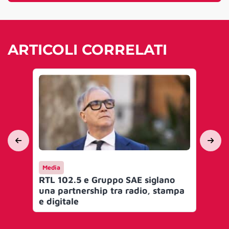
ARTICOLI CORRELATI
Media
Me
RTL 102.5 e Gruppo SAE siglano
Ma
una partnership tra radio, stampa
Di
e digitale