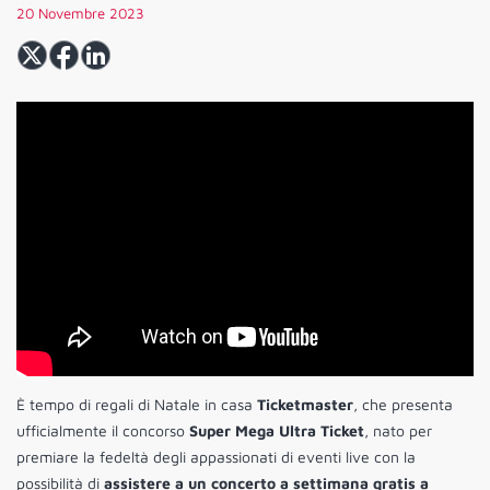
20 Novembre 2023
È tempo di regali di Natale in casa
Ticketmaster
, che presenta
ufficialmente il concorso
Super Mega Ultra Ticket
, nato per
premiare la fedeltà degli appassionati di eventi live con la
possibilità di
assistere a un concerto a settimana gratis a