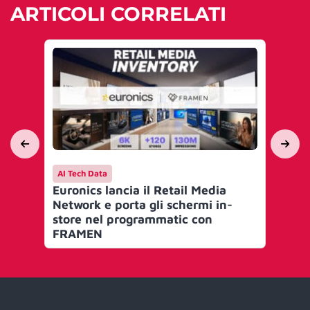
ARTICOLI CORRELATI
AI Tech Data
Me
Euronics lancia il Retail Media
BM
Network e porta gli schermi in-
vei
store nel programmatic con
ch
FRAMEN
re