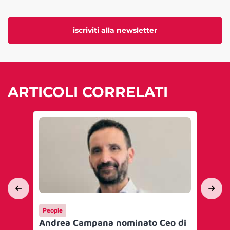
iscriviti alla newsletter
ARTICOLI CORRELATI
People
Ma
Andrea Campana nominato Ceo di
Sp