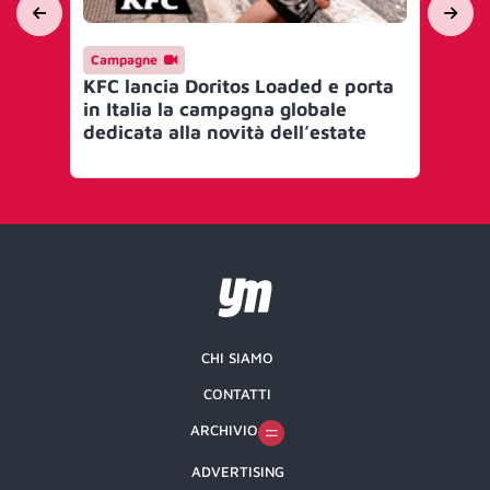
Campagne
Ev
KFC lancia Doritos Loaded e porta
He
in Italia la campagna globale
den
dedicata alla novità dell’estate
To
CHI SIAMO
CONTATTI
ARCHIVIO
ADVERTISING