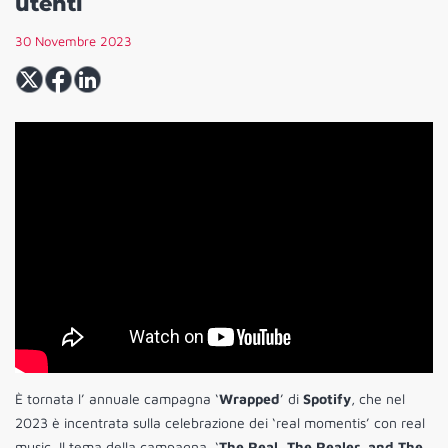
utenti
30 Novembre 2023
È tornata l’ annuale campagna ‘
Wrapped
’ di
Spotify
, che nel
2023 è incentrata sulla celebrazione dei ‘real momentis’ con real
music. Il tema della campagna, ‘
The Real, The Realer, and The