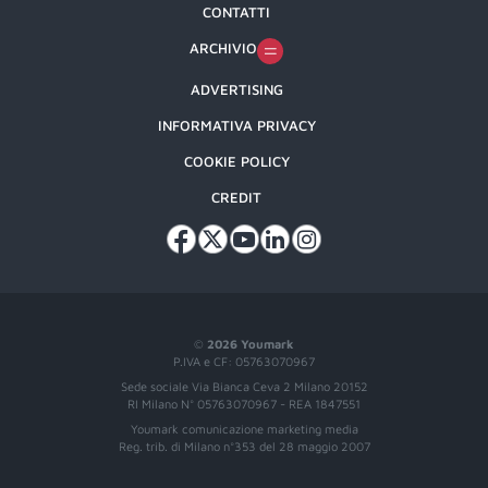
CONTATTI
ARCHIVIO
ADVERTISING
INFORMATIVA PRIVACY
COOKIE POLICY
CREDIT
©
2026 Youmark
P.IVA e CF: 05763070967
Sede sociale Via Bianca Ceva 2 Milano 20152
RI Milano N° 05763070967 - REA 1847551
Youmark comunicazione marketing media
Reg. trib. di Milano n°353 del 28 maggio 2007