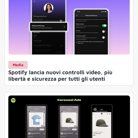
Media
Spotify lancia nuovi controlli video, più
libertà e sicurezza per tutti gli utenti