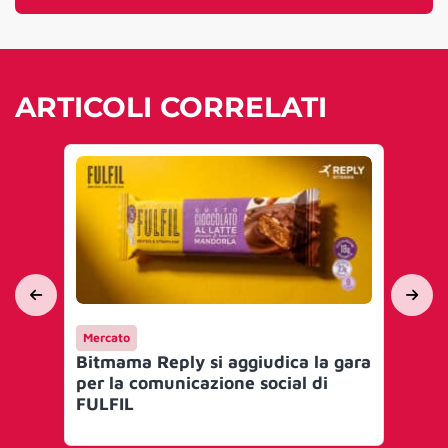
ARTICOLI CORRELATI
Mercato
Me
Bitmama Reply si aggiudica la gara
Wa
per la comunicazione social di
ag
FULFIL
Re
se