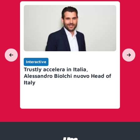
Interactive
Int
Trustly accelera in Italia,
Par
Alessandro Biolchi nuovo Head of
Rev
Italy
a p
P2