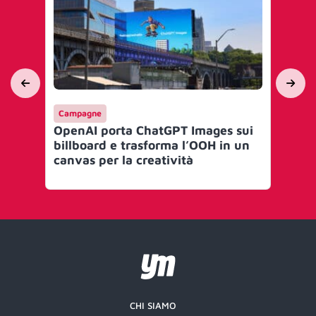
Campagne
Ca
OpenAI porta ChatGPT Images sui
Ope
billboard e trasforma l’OOH in un
non
canvas per la creatività
Ch
CHI SIAMO