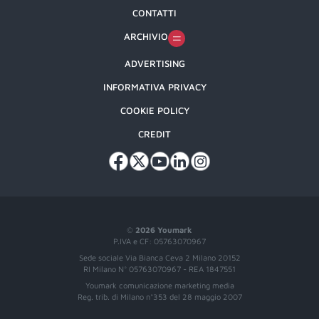
CONTATTI
ARCHIVIO
ADVERTISING
INFORMATIVA PRIVACY
COOKIE POLICY
CREDIT
©
2026 Youmark
P.IVA e CF: 05763070967
Sede sociale Via Bianca Ceva 2 Milano 20152
RI Milano N° 05763070967 - REA 1847551
Youmark comunicazione marketing media
Reg. trib. di Milano n°353 del 28 maggio 2007