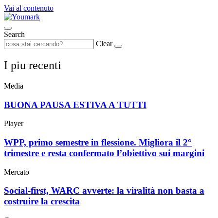
Vai al contenuto
Search
Clear
I piu recenti
Media
BUONA PAUSA ESTIVA A TUTTI
Player
WPP, primo semestre in flessione. Migliora il 2°
trimestre e resta confermato l’obiettivo sui margini
Mercato
Social-first, WARC avverte: la viralità non basta a
costruire la crescita