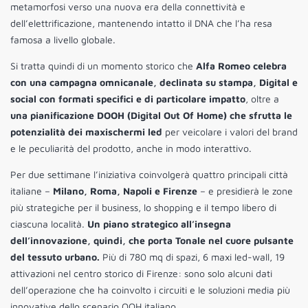
metamorfosi verso una nuova era della connettività e
dell’elettrificazione, mantenendo intatto il DNA che l’ha resa
famosa a livello globale.
Si tratta quindi di un momento storico che
Alfa Romeo celebra
con una campagna omnicanale, declinata su stampa, Digital e
social con formati specifici e di particolare impatto
, oltre a
una pianificazione DOOH (Digital Out Of Home) che sfrutta le
potenzialità dei maxischermi led
per veicolare i valori del brand
e le peculiarità del prodotto, anche in modo interattivo.
Per due settimane l’iniziativa coinvolgerà quattro principali città
italiane –
Milano, Roma, Napoli e Firenze
– e presidierà le zone
più strategiche per il business, lo shopping e il tempo libero di
ciascuna località.
Un piano strategico all’insegna
dell’innovazione, quindi, che porta Tonale nel cuore pulsante
del tessuto urbano.
Più di 780 mq di spazi, 6 maxi led-wall, 19
attivazioni nel centro storico di Firenze: sono solo alcuni dati
dell’operazione che ha coinvolto i circuiti e le soluzioni media più
innovative dello scenario OOH italiano.