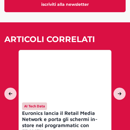
iscriviti alla newsletter
ARTICOLI CORRELATI
AI Tech Data
Me
Euronics lancia il Retail Media
BM
Network e porta gli schermi in-
vei
store nel programmatic con
ch