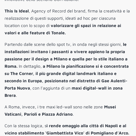
This Is Ideal
, Agency of Record del brand, firma la creatività e la
realizzazione di questi supporti, ideati ad hoc per ciascuna
location con lo scopo di
valorizzare gli spazi in relazione ai
valori e alle feature di Tonale.
Partendo dalle scene dello spot tv, in onda negli stessi giorni,
le
installazioni invitano i passanti a vivere appieno la propria
passione per il design a Milano e quella per lo stile italiano a
Roma.
In dettaglio,
a Milano la pianificazione si è concentrata
su The Corner, il più grande digital landmark italiano e
secondo in Europa, posizionato nel distretto di Gae Aulenti-
Porta Nuova
, con l’aggiunta di un
maxi digital-wall in zona
Brera
.
A Roma, invece, i tre maxi led-wall sono nelle zone
Musei
Vaticani, Parioli e Piazza Adriano
.
Con la stessa logica, s
i rende omaggio alla città di Napoli e al
vicino stabilimento ‘Giambattista Vico’ di Pomigliano d’Arco.