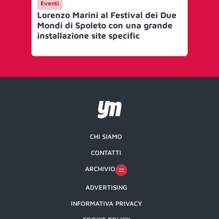
Eventi
Ev
Lorenzo Marini al Festival dei Due
Cle
Mondi di Spoleto con una grande
arr
installazione site specific
ver
CHI SIAMO
CONTATTI
ARCHIVIO
ADVERTISING
INFORMATIVA PRIVACY