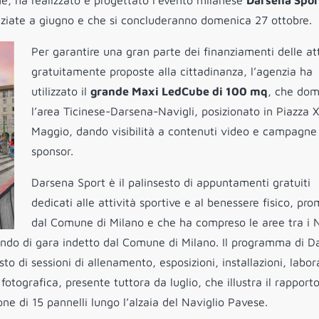
, ha realizzato e progettato l’evento milanese
Darsena Spor
 iniziate a giugno e che si concluderanno domenica 27 ottobre.
Per garantire una gran parte dei finanziamenti delle att
gratuitamente proposte alla cittadinanza, l’agenzia ha
utilizzato il
grande Maxi LedCube di 100 mq
, che dom
l’area Ticinese-Darsena-Navigli, posizionato in Piazza 
Maggio, dando visibilità a contenuti video e campagne
sponsor.
Darsena Sport è il palinsesto di appuntamenti gratuiti
dedicati alle attività sportive e al benessere fisico, pr
dal Comune di Milano e che ha compreso le aree tra i N
ando di gara indetto dal Comune di Milano. Il programma di D
to di sessioni di allenamento, esposizioni, installazioni, labor
otografica, presente tuttora da luglio, che illustra il rapport
one di 15 pannelli lungo l’alzaia del Naviglio Pavese.