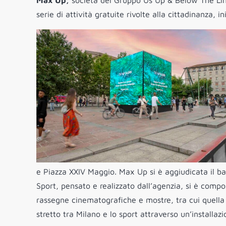
Max Up,
società del Gruppo Us Up & Below The Line
serie di attività gratuite rivolte alla cittadinanza,
e Piazza XXIV Maggio. Max Up si è aggiudicata il b
Sport, pensato e realizzato dall’agenzia, si è compos
rassegne cinematografiche e mostre, tra cui quella f
stretto tra Milano e lo sport attraverso un’installazi