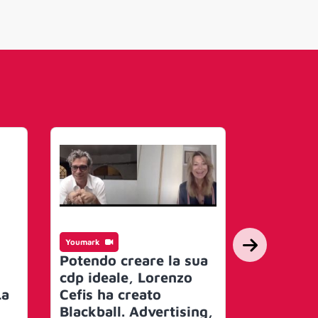
Youmark
Youmark
Filmmast
Potendo creare la sua
pista Us
cdp ideale, Lorenzo
una con
La
Cefis ha creato
digitale 
Blackball. Advertising,