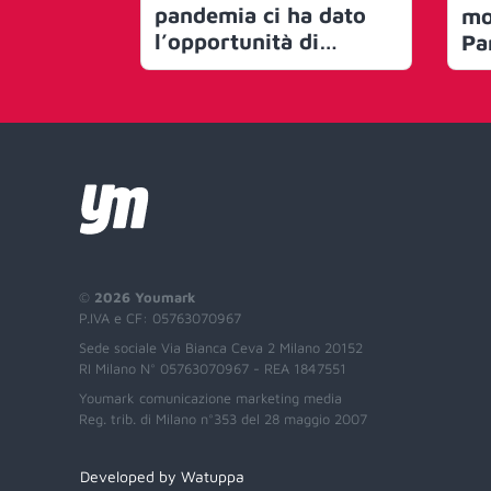
pandemia ci ha dato
mo
l’opportunità di
Pa
allargare le tipologie
ma
di produzione.
di
Investiamo in
ri
progettualità e talenti
Ce
per clienti, agenzie,
pol
brand e broadcast, che
si
sperimentano, dando
Sod
valore alla
rea
professionalità
me
©
2026 Youmark
as
P.IVA e CF: 05763070967
un
Sede sociale Via Bianca Ceva 2 Milano 20152
in
RI Milano N° 05763070967 - REA 1847551
te
Youmark comunicazione marketing media
pr
Reg. trib. di Milano n°353 del 28 maggio 2007
tu
Developed by Watuppa