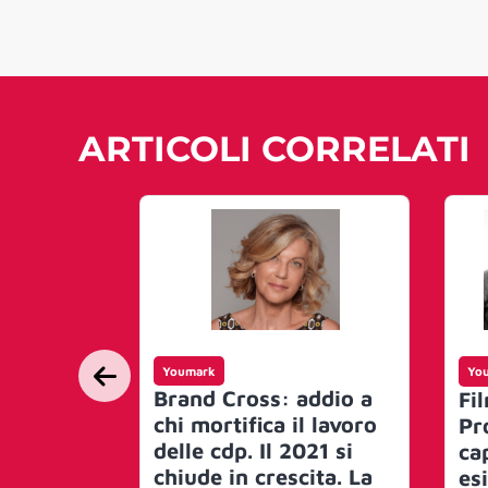
ARTICOLI CORRELATI
Youmark
Yo
Brand Cross: addio a
Fi
chi mortifica il lavoro
Pr
delle cdp. Il 2021 si
cap
chiude in crescita. La
es