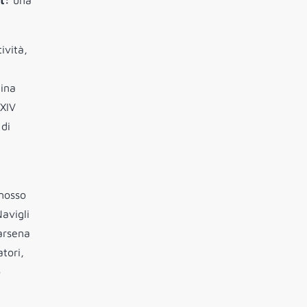
t:
una
ività,
ina
XXIV
 di
omosso
avigli
arsena
atori,
o