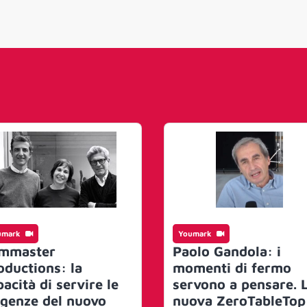
umark
Youmark
lmmaster
Paolo Gandola: i
oductions: la
momenti di fermo
acità di servire le
servono a pensare. 
igenze del nuovo
nuova ZeroTableTop