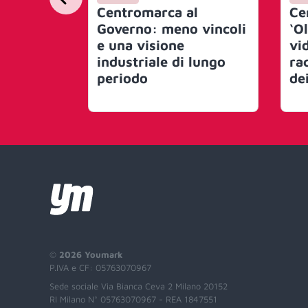
Centromarca al
Ce
Governo: meno vincoli
‘Ol
e una visione
vi
industriale di lungo
ra
periodo
de
©
2026 Youmark
P.IVA e CF: 05763070967
Sede sociale Via Bianca Ceva 2 Milano 20152
RI Milano N° 05763070967 - REA 1847551