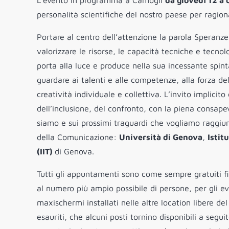
L’evento in programma a Camogli
da giovedì 12 
personalità scientifiche del nostro paese per ragio
Portare al centro dell’attenzione la parola Speranze 
valorizzare le risorse, le capacità tecniche e tecno
porta alla luce e produce nella sua incessante spin
guardare ai talenti e alle competenze, alla forza dell
creatività individuale e collettiva. L’invito implici
dell’inclusione, del confronto, con la piena consape
siamo e sui prossimi traguardi che vogliamo raggiung
della Comunicazione:
Università di Genova
,
Istit
(IIT)
di Genova.
Tutti gli appuntamenti sono come sempre gratuiti fi
al numero più ampio possibile di persone, per gli even
maxischermi installati nelle altre location libere del
esauriti, che alcuni posti tornino disponibili a segui