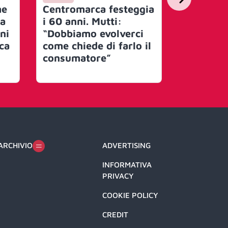
me
Centromarca festeggia
La Marca
 a
i 60 anni. Mutti:
tra inno
ni
“Dobbiamo evolverci
valori, t
rca
come chiede di farlo il
locale, n
consumatore”
Centrom
ARCHIVIO
ADVERTISING
INFORMATIVA
PRIVACY
COOKIE POLICY
CREDIT