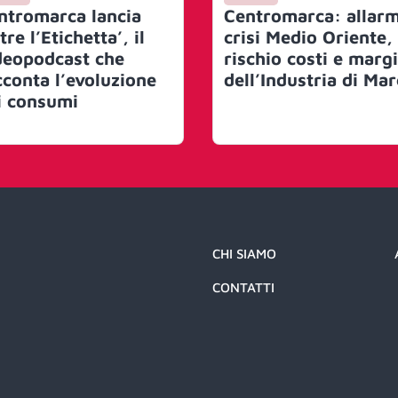
ntromarca lancia
Centromarca: allar
tre l’Etichetta’, il
crisi Medio Oriente,
deopodcast che
rischio costi e margi
cconta l’evoluzione
dell’Industria di Ma
i consumi
CHI SIAMO
CONTATTI