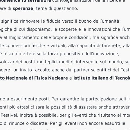
a domenica 15 settembre
coinvolge istituzioni della ricerca e
nare di
speranze
, tema di quest’anno.
significa rinnovare la fiducia verso il buono dell’umanità:
logiche di cui disponiamo, le scoperte e le innovazioni che l’u
ta al miglioramento delle proprie condizioni, ma significa anc
e connessioni fisiche e virtuali, alla capacità di fare rete, all
to è a scommettere sulla forza propositiva dell’innovazione,
volezza dei nostri molteplici modi di intervenire sul mondo, su
ere: un invito raccolto anche dai partner scientifici del Fest
uto Nazionale di Fisica Nucleare
e
Istituto Italiano di Tecnol
no a esaurimento posti. Per garantire la partecipazione agli i
ti più attesi ci sarà la possibilità di assistere anche attraver
 Festival. Inoltre è possibile, per gli eventi che risultano al 
to di rinunce o disdette. Per gli eventi non ancora esauriti le