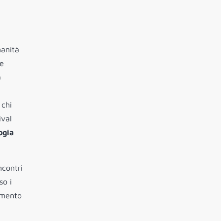
manità
he
a
 chi
ival
ogia
ncontri
so i
momento