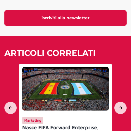
iscriviti alla newsletter
ARTICOLI CORRELATI
Marketing
Ca
Nasce FIFA Forward Enterprise,
Do