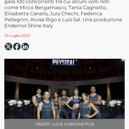
gara 100 concorrenti tra cui alcuni volti noti
come Mirco Bergamasco, Tania Cagnotto,
Elisabetta Canalis, Jury Chechi, Federica
Pellegrini, Alvise Rigo e Luis Sal. Una produzione
Endemol Shine Italy
25 Luglio 2025
CREDITI: LUCIA IUORIO/NETFLIX