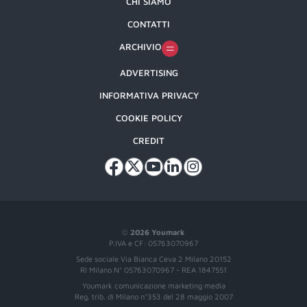
CHI SIAMO
CONTATTI
ARCHIVIO
ADVERTISING
INFORMATIVA PRIVACY
COOKIE POLICY
CREDIT
©
2026 Youmark
P.IVA e CF: 05763070967
Sede sociale Via Bianca Ceva 2 Milano 20152
RI Milano N° 05763070967 - REA 1847551
Youmark comunicazione marketing media
Reg. trib. di Milano n°353 del 28 maggio 2007