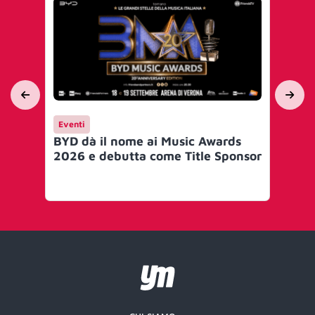
Eventi
Ca
BYD dà il nome ai Music Awards
Or
2026 e debutta come Title Sponsor
Arg
3D