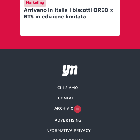
Marketing
Ca
Arrivano in Italia i biscotti OREO x
Ca
BTS in edizione limitata
pa
co
una
CHI SIAMO
CONTATTI
ARCHIVIO
ADVERTISING
INFORMATIVA PRIVACY