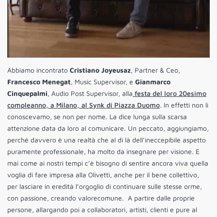
Abbiamo incontrato
Cristiano Joyeusaz
, Partner & Ceo,
Francesco Menegat
, Music Supervisor, e
Gianmarco
Cinquepalmi
, Audio Post Supervisor, alla
festa del loro 20esimo
compleanno, a Milano, al Synk di Piazza Duomo
. In effetti non li
conoscevamo, se non per nome. La dice lunga sulla scarsa
attenzione data da loro al comunicare. Un peccato, aggiungiamo,
perché davvero è una realtà che al di là dell’ineccepibile aspetto
puramente professionale, ha molto da insegnare per visione. E
mai come ai nostri tempi c’è bisogno di sentire ancora viva quella
voglia di fare impresa alla Olivetti, anche per il bene collettivo,
per lasciare in eredità l’orgoglio di continuare sulle stesse orme,
con passione, creando valorecomune. A partire dalle proprie
persone, allargando poi a collaboratori, artisti, clienti e pure al