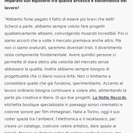
imparato sull’equilibrio tra qualità artistica e sostenibilità del
lavoro?
“Abbiamo forse pagato il fatto di essere più bravi che belli!
Scherzi a parte, abbiamo sempre voluto fare progetti
qualitativamente altissimi, coinvolgendo musicisti incredibili. Poi ci
siamo accorti che a volte il mercato premiava anche altro. Ma
non ci siamo snaturati, saremmo diventati tristi. Il divertimento
resta componente fondamentale. Avere quindici persone ci
permette di stare dietro alla velocità del mercato senza
abbassare la qualità. Inoltre abbiamo sempre bisogno di
progettualità che ci diano nuova linfa. Non ci limitiamo a
consolidare quello che già funziona, sperimentiamo. Accanto al
lavoro ordinario bisogna continuare a volare alto, alimentando la
parte più creativa e libera. Di qui due progetti.
La Notte Records
,
etichetta boutique specializzata in paesaggi sonori cinematici e
colonne sonore per film immaginari. Nata a Torino, oggi il suo
roster spazia tra l’ambient, l’elettronica e il neoklassico, per
creare un catalogo, costruire valore artistico, dare spazio ai
talenti. Magari un domani potrà diventare anche business, ma