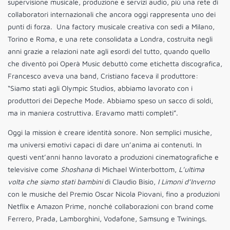
supervisione musicale, produzione e servizi audio, più una rete di
collaboratori internazionali che ancora oggi rappresenta uno dei
punti di forza. Una factory musicale creativa con sedi a Milano,
Torino e Roma, e una rete consolidata a Londra, costruita negli
anni grazie a relazioni nate agli esordi del tutto, quando quello
che diventò poi Operà Music debuttò come etichetta discografica,
Francesco aveva una band, Cristiano faceva il produttore:
“Siamo stati agli Olympic Studios, abbiamo lavorato con i
produttori dei Depeche Mode. Abbiamo speso un sacco di soldi,
ma in maniera costruttiva. Eravamo matti completi”.
Oggi la mission è creare identità sonore. Non semplici musiche,
ma universi emotivi capaci di dare un’anima ai contenuti. In
questi vent’anni hanno lavorato a produzioni cinematografiche e
televisive come
Shoshana
di Michael Winterbottom,
L’ultima
volta che siamo stati bambini
di Claudio Bisio,
I Limoni d’Inverno
con le musiche del Premio Oscar Nicola Piovani, fino a produzioni
Netflix e Amazon Prime, nonché collaborazioni con brand come
Ferrero, Prada, Lamborghini, Vodafone, Samsung e Twinings.