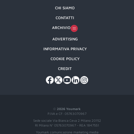
CHI SIAMO
CONTATTI
ARCHIVIO
ADVERTISING
INFORMATIVA PRIVACY
COOKIE POLICY
CREDIT
©
2026 Youmark
P.IVA e CF: 05763070967
Sede sociale Via Bianca Ceva 2 Milano 20152
RI Milano N° 05763070967 - REA 1847551
Youmark comunicazione marketing media