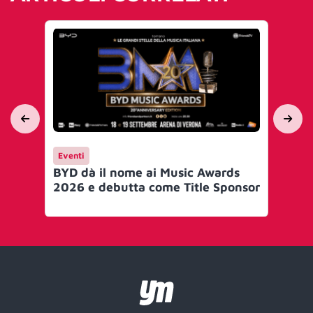
Eventi
En
BYD dà il nome ai Music Awards
Sp
2026 e debutta come Title Sponsor
mu
ac