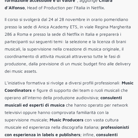
formazione accessibile e di valore”
, aggiunge
Chiara
d’Alfonso
, Head of Production per l’Italia in Netflix.
Il corso si svolgerà dal 24 al 28 novembre in orario pomeridiano
presso la sede di Anica Academy ETS, in viale Regina Margherita
286 a Roma e presso la sede di Netflix in Italia e preparerà i
partecipanti sui seguenti temi: la selezione e la licenza di brani
musicali, la supervisione nella creazione di musica originale, il
coordinamento di attività musicali attraverso tutte le fasi di
produzione, dalla previsione di un music budget fino alle delivery
dei music assets.
L’iniziativa formativa si rivolge a diversi profili professionali:
Music
Coordinators
e figure di supporto dei team o ruoli musicali che
operano all’interno della produzione audiovisiva;
consulenti
musicali ed esperti di musica
che hanno operato per network
televisivi oppure hanno comprovata familiarità con la
supervisione musicale;
Music Producers
con vasta cultura
musicale ed esperienza nella discografia italiana;
professionisti
con esperienza in labels e publishers
; infine,
consulenti