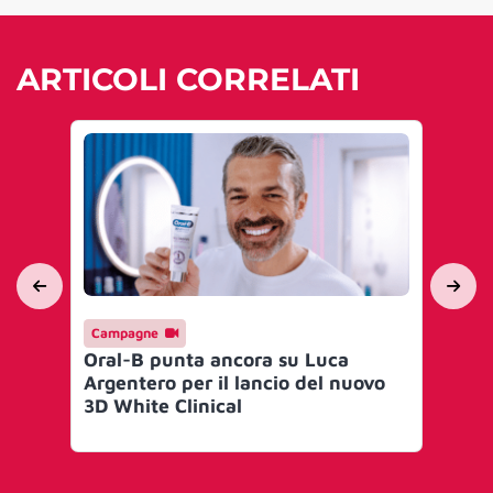
ARTICOLI CORRELATI
Campagne
En
Oral-B punta ancora su Luca
St
Argentero per il lancio del nuovo
da
3D White Clinical
cu
gl