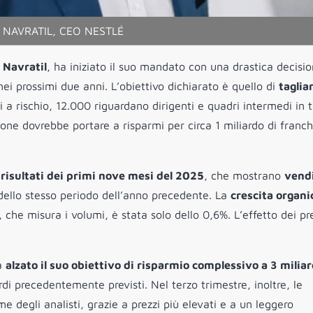
 NAVRATIL, CEO NESTLÉ
 Navratil
, ha iniziato il suo mandato con una drastica decisi
nei prossimi due anni. L’obiettivo dichiarato è quello di
tagliar
ti a rischio, 12.000 riguardano dirigenti e quadri intermedi in 
ione dovrebbe portare a risparmi per circa 1 miliardo di franch
i
risultati dei primi nove mesi del 2025
, che mostrano
vendi
i dello stesso periodo dell’anno precedente. La
crescita organi
, che misura i volumi, è stata solo dello 0,6%. L’effetto dei pr
ha
alzato il suo obiettivo di risparmio complessivo a 3 miliar
ardi precedentemente previsti. Nel terzo trimestre, inoltre, le
me degli analisti, grazie a prezzi più elevati e a un leggero