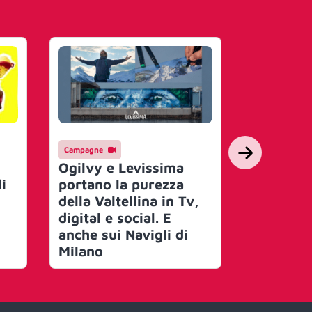
Campagne
Eventi
ReNest r
Ogilvy e Levissima
futuro de
i
portano la purezza
Milano. 
della Valtellina in Tv,
trasform
digital e social. E
un’esper
anche sui Navigli di
immersi
Milano