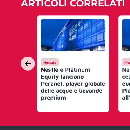
ARTICOLI CORRELATI
Mercato
Mer
Nestlé e Platinum
Ne
Equity lanciano
ce
Peranel, player globale
eu
delle acque e bevande
Pl
premium
al