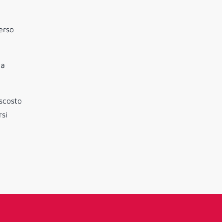
erso
 a
scosto
rsi