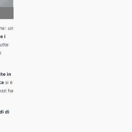
one: un
e i
tutte
i
te in
ca
si è
ezzi ha
di di