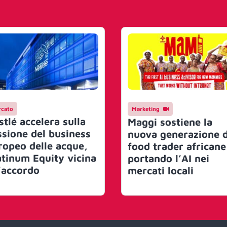
cato
Marketing
stlé accelera sulla
Maggi sostiene la
ssione del business
nuova generazione d
ropeo delle acque,
food trader africane
atinum Equity vicina
portando l’AI nei
l’accordo
mercati locali