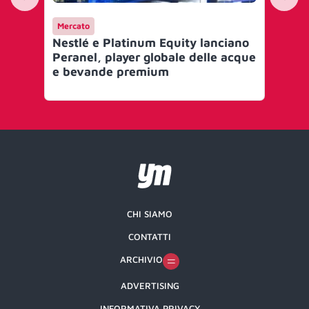
Mercato
Me
Nestlé e Platinum Equity lanciano
Nes
Peranel, player globale delle acque
bu
e bevande premium
Pl
CHI SIAMO
CONTATTI
ARCHIVIO
ADVERTISING
INFORMATIVA PRIVACY