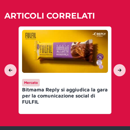
ARTICOLI CORRELATI
Mercato
Me
Bitmama Reply si aggiudica la gara
Wa
per la comunicazione social di
ag
FULFIL
Re
se