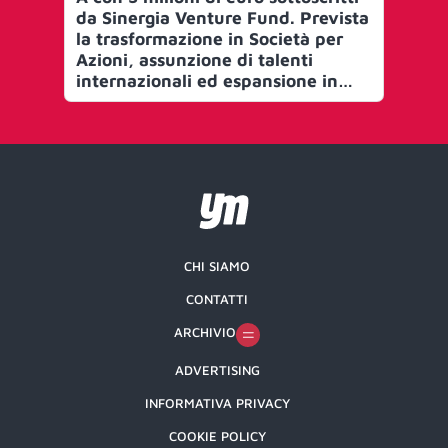
da Sinergia Venture Fund. Prevista
pi
la trasformazione in Società per
st
Azioni, assunzione di talenti
Po
internazionali ed espansione in
re
Italia e all’estero
Di
CHI SIAMO
CONTATTI
ARCHIVIO
ADVERTISING
INFORMATIVA PRIVACY
COOKIE POLICY