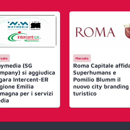
cato
Mercato
ymedia (SG
Roma Capitale affid
mpany) si aggiudica
Superhumans e
 gara Intercent-ER
Pomilio Blumm il
gione Emilia
nuovo city branding
magna per i servizi
turistico
dia