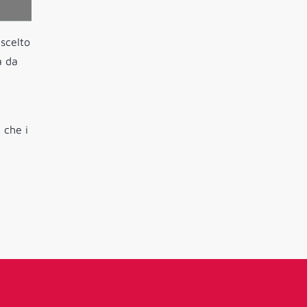
scelto
a da
 che i