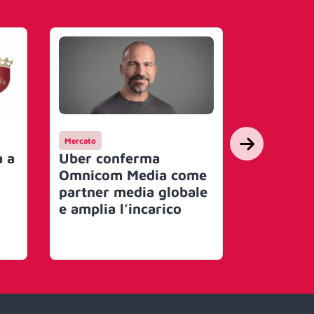
Mercato
Campagne
a a
Uber conferma
SUNTIMES
Omnicom Media come
la gara c
partner media globale
lancio d
e amplia l’incarico
Series