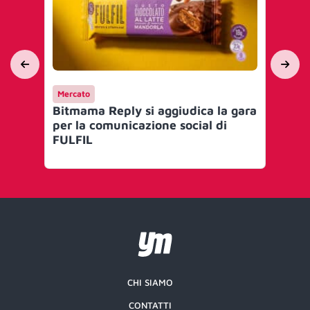
Mercato
Me
Bitmama Reply si aggiudica la gara
Wa
per la comunicazione social di
ag
FULFIL
Re
se
CHI SIAMO
CONTATTI