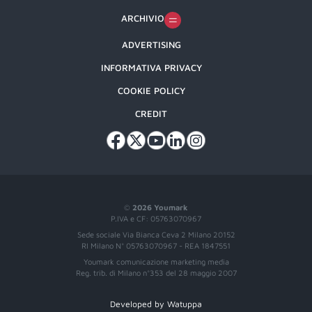
ARCHIVIO
ADVERTISING
INFORMATIVA PRIVACY
COOKIE POLICY
CREDIT
©
2026 Youmark
P.IVA e CF: 05763070967
Sede sociale Via Bianca Ceva 2 Milano 20152
RI Milano N° 05763070967 - REA 1847551
Youmark comunicazione marketing media
Reg. trib. di Milano n°353 del 28 maggio 2007
Developed by Watuppa