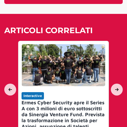
ARTICOLI CORRELATI
Interactive
Int
Ermes Cyber Security apre il Series
Sh
A con 3 milioni di euro sottoscritti
un
da Sinergia Venture Fund. Prevista
pi
la trasformazione in Società per
st
Azioni, assunzione di talenti
Po