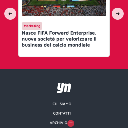
Marketing
Ca
Nasce FIFA Forward Enterprise,
Do
nuova società per valorizzare il
de
business del calcio mondiale
ca
CHI SIAMO
CONTATTI
ARCHIVIO