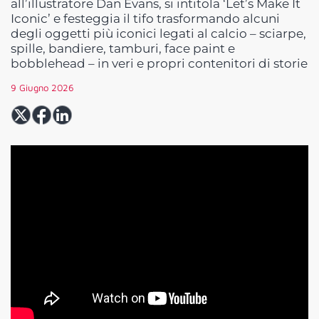
all’illustratore Dan Evans, si intitola ‘Let’s Make It
Iconic’ e festeggia il tifo trasformando alcuni
degli oggetti più iconici legati al calcio – sciarpe,
spille, bandiere, tamburi, face paint e
bobblehead – in veri e propri contenitori di storie
9 Giugno 2026