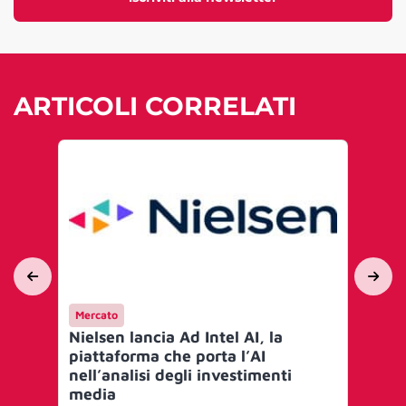
ARTICOLI CORRELATI
Mercato
Me
Nielsen lancia Ad Intel AI, la
Nie
piattaforma che porta l’AI
a 
nell’analisi degli investimenti
in 
media