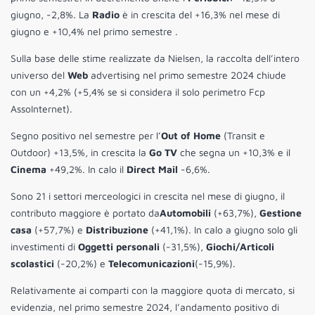
giugno, -2,8%. La
Radio
è in crescita del +16,3% nel mese di
giugno e +10,4% nel primo semestre .
Sulla base delle stime realizzate da Nielsen, la raccolta dell’intero
universo del
Web
advertising nel primo semestre 2024 chiude
con un +4,2% (+5,4% se si considera il solo perimetro Fcp
AssoInternet).
Segno positivo nel semestre per l’
Out of Home
(Transit e
Outdoor) +13,5%, in crescita la
Go TV
che segna un +10,3% e il
Cinema
+49,2%. In calo il
Direct Mail
-6,6%.
Sono 21 i settori merceologici in crescita nel mese di giugno, il
contributo maggiore è portato da
Automobili
(+63,7%),
Gestione
casa
(+57,7%) e
Distribuzione
(+41,1%). In calo a giugno solo gli
investimenti di
Oggetti personali
(-31,5%),
Giochi/Articoli
scolastici
(-20,2%) e
Telecomunicazioni
(-15,9%).
Relativamente ai comparti con la maggiore quota di mercato, si
evidenzia, nel primo semestre 2024, l’andamento positivo di