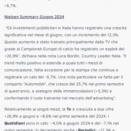
+6,7%.
Nielsen Summary Giugno 2024
“Gli investimenti pubblicitari in Italia hanno registrato una crescita
significativa nel mese di giugno, con un incremento del 12,3%.
Questo aumento è stato trainato principalmente dalla TV che
grazie ai Campionati Europei di calcio ha registrato un exploit del
+26,9%”, dichiara nella nota Luca Bordin, Country Leader Italia. “Il
trend molto positivo si estende a quasi tutti i mezzi di
comunicazione, fatta eccezione per la stampa che continua a
registrare un calo del -6,7%. Una nota particolare va fatta per il
comparto “Automobili”, che cresce del 25,7% nel primo semestre
di quest’anno, a sostegno delle immatricolazioni (+5,3%) e
confermando il ruolo trainante nel mercato dell’advertising”.
Relativamente ai singoli mezzi, la
Tv
è cresciuta a due cifre
+26,9% a giugno e +8,6% nel primo semestre del 2024. I
Quotidiani
sono in calo: -4,0% a giugno 2024 e del -7,1% nel
primo semestre. In decremento anche i
Periodici:
-12,3% a